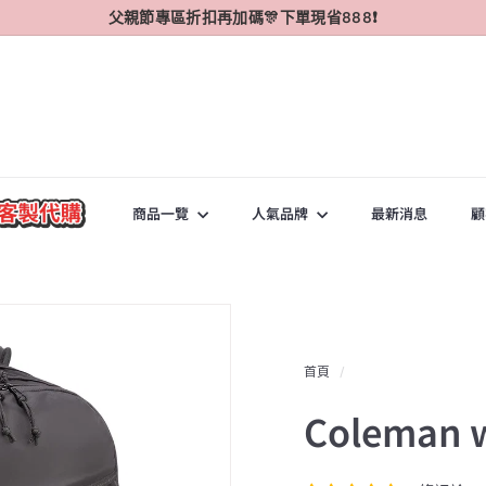
父親節專區折扣再加碼🎊下單現省888❗
暫
停
幻
燈
片
播
放
商品一覽
人氣品牌
最新消息
顧
首頁
/
Coleman 