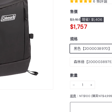
6 條評論
售價
特
$3,163
$3,163
現省! $1,406
原
價
$1,757
$1,757
價
規格
黑色【2000038970】
森林綠【200003897
數量
−
+
運費
：NT$100 (購買NT$4,