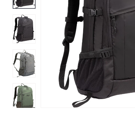
送
一
口
價
代
購