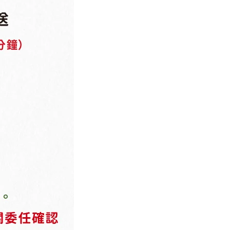
日本,Coleman,Walker,33L,機能後背包,大
容量,尼龍,輕量,防潑水,登山包,戶外,筆電
包,多夾層,大容量後背包,尼龍背包,輕量後
背包,防潑水背包,登山包,戶外背包,筆電包,
多夾層設計,旅行背包,休閒背包,多功能背
包,運動背包,戶外裝備,筆電專用,收納空間,
城市背包,徒步旅行,耐磨材質,登山旅行,機
能設計,運動休閒,專業登山,舒適背帶,減壓
設計,背包推薦,野外裝備,防潑水處理,戶外
活動,旅行裝備,運動戶外,學生背包,輕便設
計,電腦後背包,高耐用性,戶外必備,戶外運
動,通勤背包,登山徒步,筆電隔層,多口袋設
計,大空間收納,攜帶便利,登山裝備,旅行者
背包