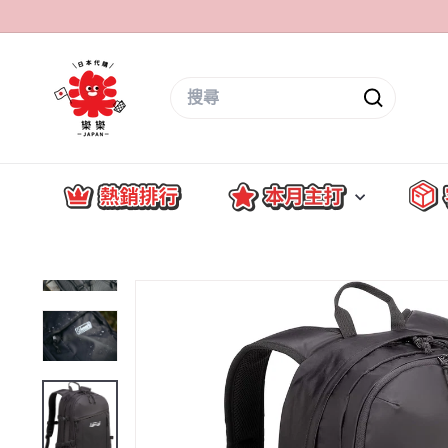
跳
至
內
樂
容
Search
樂
搜
J
尋
a
p
a
n
-
日
本
直