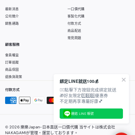
最新消息
一口價代購
公司簡介
客製化代購
銷售通路
付款方式
商品配送
常見問題
顧客服務
會員權益
訂單追蹤
商品保固
退換貨政策
綁定LINE就送100💰
👇🏻點擊下方按鈕完成綁定就送
付款方式
🎁好友限定1️⃣0️⃣0️⃣優惠券
不定期再享專屬好康💕
連結 LINE 帳號
© 2026 樂樂Japan-日本直送一口價代購 当サイトは株式会社
NAKAGAMIが管理・運営しております。