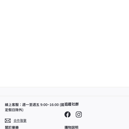
SHARP 夏普 空氣清淨機
濾網 FZ-D70HF FZ-
F70DF
33 條評論
最
原
$1,187
$
$2,137
最低價
價
2
低
現省! $950
,
價
1
$
3
7
1
,
1
8
線上客服：週一至週五 9:00~16:00 (國
追蹤社群
7
定假日除外)
Facebook
Instagram
合作聯繫
關於樂樂
購物說明