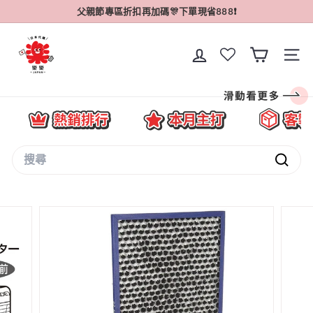
跳
父親節專區折扣再加碼🎊下單現省888❗
至
暫
內
樂
停
容
幻
網站導
樂
燈
片
J
播
放
a
p
Search
a
搜
n
尋
-
日
本
直