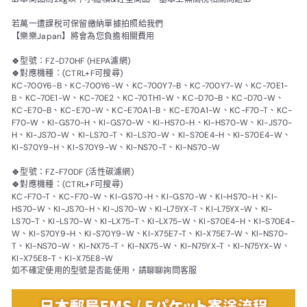
若萬一遭課稅可保留繳納單據拍照給我們
【樂樂Japan】將會為您負擔相關費用
🍀型號：FZ-D70HF (HEPA濾網)
🍀對應機種：(CTRL+F可搜尋)
KC-700Y6-B、KC-700Y6-W、KC-700Y7-B、KC-700Y7-W、KC-70E1-
B、KC-70E1-W、KC-70E2、KC-70TH1-W、KC-D70-B、KC-D70-W、
KC-E70-B、KC-E70-W、KC-E70A1-B、KC-E70A1-W、KC-F70-T、KC-
F70-W、KI-GS70-H、KI-GS70-W、KI-HS70-H、KI-HS70-W、KI-JS70-
H、KI-JS70-W、KI-LS70-T、KI-LS70-W、KI-S70E4-H、KI-S70E4-W、
KI-S70Y9-H、KI-S70Y9-W、KI-NS70-T、KI-NS70-W
🍀型號：FZ-F70DF (活性碳濾網)
🍀對應機種：(CTRL+F可搜尋)
KC-F70-T、KC-F70-W、KI-GS70-H、KI-GS70-W、KI-HS70-H、KI-
HS70-W、KI-JS70-H、KI-JS70-W、KI-L75YX-T、KI-L75YX-W、KI-
LS70-T、KI-LS70-W、KI-LX75-T、KI-LX75-W、KI-S70E4-H、KI-S70E4-
W、KI-S70Y9-H、KI-S70Y9-W、KI-X75E7-T、KI-X75E7-W、KI-NS70-
T、KI-NS70-W、KI-NX75-T、KI-NX75-W、KI-N75YX-T、KI-N75YX-W、
KI-X75E8-T、KI-X75E8-W
如不確定使用的型號是否能使用，請聊聊詢問客服