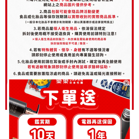
日本,夏普,空氣清淨機濾網,FZ-D70HF,FZ-F70DF,活性碳濾網,HEPA濾網,KC-
F70,KI-GS70