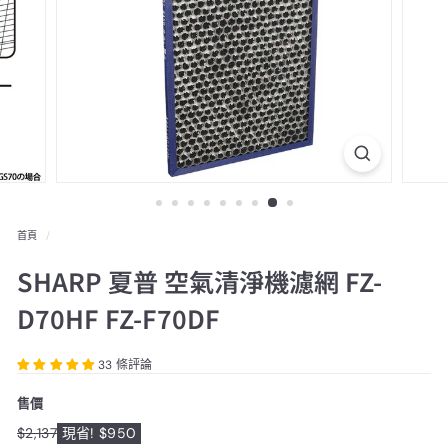
送
一
口
價
代
購
首頁
/
SHARP 夏普 空氣清淨機濾網 FZ-
D70HF FZ-F70DF
33 條評論
售價
特
$2,137
$2,137
現省! $950
原
價