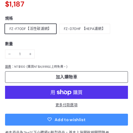
$1,187
$1,187
價
規格
FZ-F70DF【活性碳濾網】
FZ-D70HF 【HEPA濾網】
數量
−
+
運費
：NT$100 (購買NT$4,999以上時免費。)
加入購物車
更多付款選項
Add to wishlist
🎁本商品為2kg以下小體積&輕型商品，基本上無關稅相關問題🎁